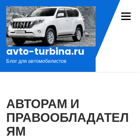
Перейти
к
содержимому
avto-turbina.ru
Блог для автомобилистов
АВТОРАМ И
ПРАВООБЛАДАТЕЛ
ЯМ