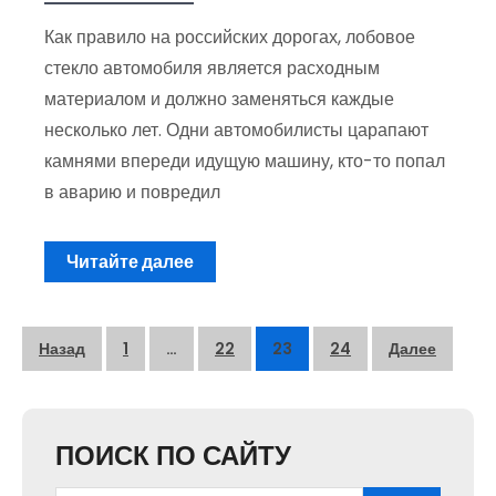
Как правило на российских дорогах, лобовое
стекло автомобиля является расходным
материалом и должно заменяться каждые
несколько лет. Одни автомобилисты царапают
камнями впереди идущую машину, кто-то попал
в аварию и повредил
Читайте далее
Пагинация
Назад
1
…
22
23
24
Далее
записей
ПОИСК ПО САЙТУ