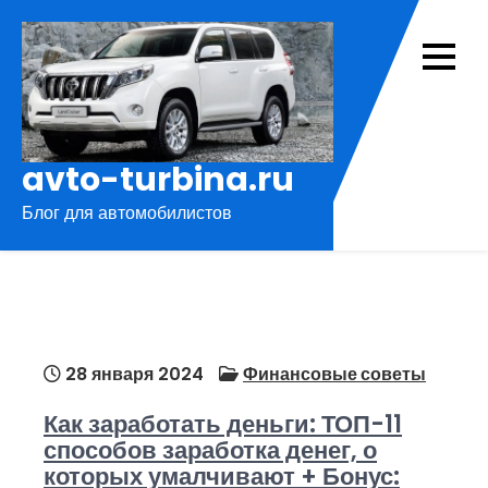
Перейти
к
содержимому
avto-turbina.ru
Блог для автомобилистов
28 января 2024
Финансовые советы
Как заработать деньги: ТОП-11
способов заработка денег, о
которых умалчивают + Бонус: