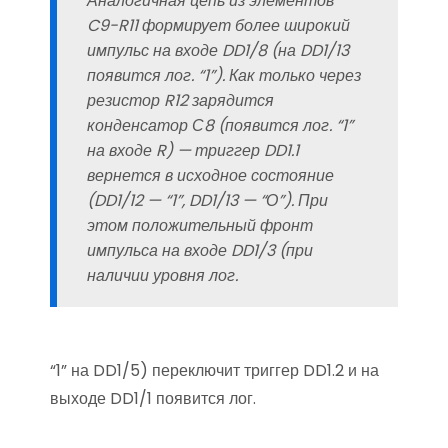
Аналогичная цепь из элементов
C9-R11 формирует более широкий
импульс на входе DD1/8 (на DD1/13
появится лог. “1”). Как только через
резистор R12 зарядится
конденсатор С8 (появится лог. “1”
на входе R) — триггер DD1.1
вернется в исходное состояние
(DD1/12 — “1”, DD1/13 — “О”). При
этом положительный фронт
импульса на входе DD1/3 (при
наличии уровня лог.
“1” на DD1/5) переключит триггер DD1.2 и на
выходе DD1/1 появится лог.