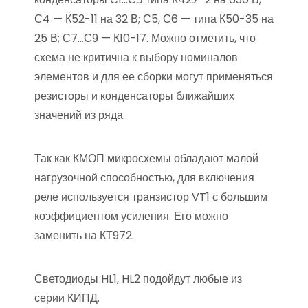
С4 — К52-11 на 32 В; С5, С6 — типа К50-35 на
25 В; С7…С9 — К10-17. Можно отметить, что
схема не критична к выбору номиналов
элементов и для ее сборки могут применяться
резисторы и конденсаторы ближайших
значений из ряда.
Так как КМОП микросхемы обладают малой
нагрузочной способностью, для включения
реле используется транзистор VT1 с большим
коэффициентом усиления. Его можно
заменить на КТ972.
Светодиоды HL1, HL2 подойдут любые из
серии КИПД.