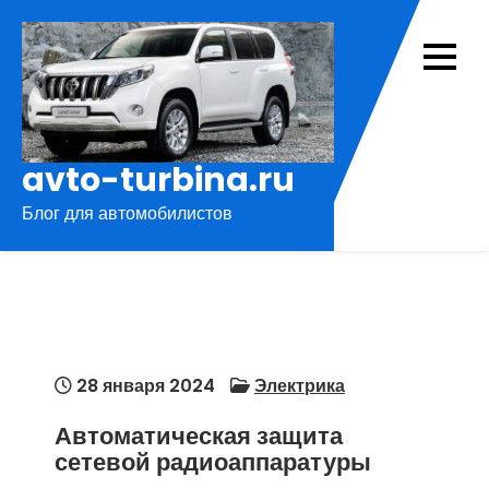
Перейти
к
содержимому
avto-turbina.ru
Блог для автомобилистов
28 января 2024
Электрика
Автоматическая защита
сетевой радиоаппаратуры