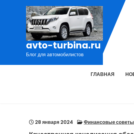
Перейти
к
содержимому
avto-turbina.ru
Блог для автомобилистов
ГЛАВНАЯ
НО
28 января 2024
Финансовые советы