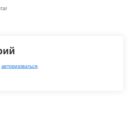
та!
рий
о
авторизоваться
.