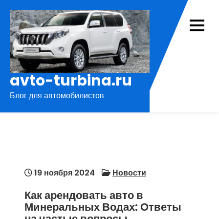
Перейти
к
содержимому
avto-turbina.ru
Блог для автомобилистов
19 ноября 2024
Новости
Как арендовать авто в
Минеральных Водах: Ответы
на частые вопросы