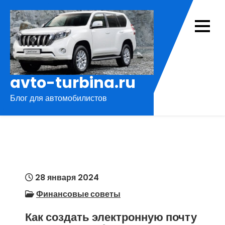
Перейти
к
содержимому
avto-turbina.ru
Блог для автомобилистов
28 января 2024
Финансовые советы
Как создать электронную почту