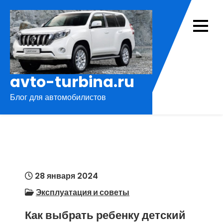
Перейти
к
содержимому
avto-turbina.ru
Блог для автомобилистов
28 января 2024
Эксплуатация и советы
Как выбрать ребенку детский