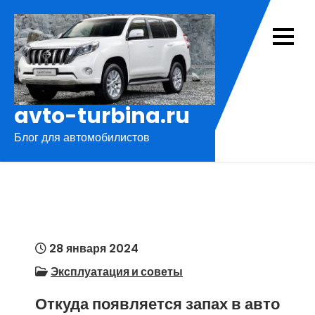
Перейти
к
содержимому
avto-turbina.ru
Блог для автомобилистов
28 января 2024
Эксплуатация и советы
Откуда появляется запах в авто